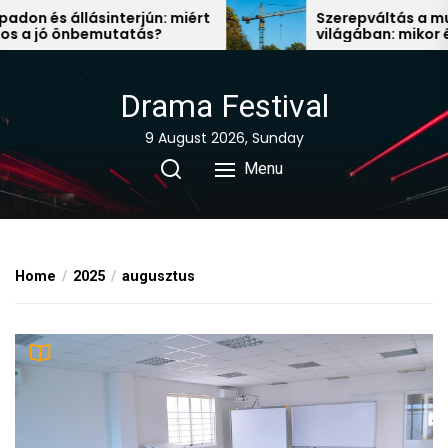
Skip
és állásinterjún: miért
Szerepváltás a munka
jó önbemutatás?
világában: mikor érdeme
to
állás után nézni?
the
content
Drama Festival
9 August 2026, Sunday
Menu
Home
2025
augusztus