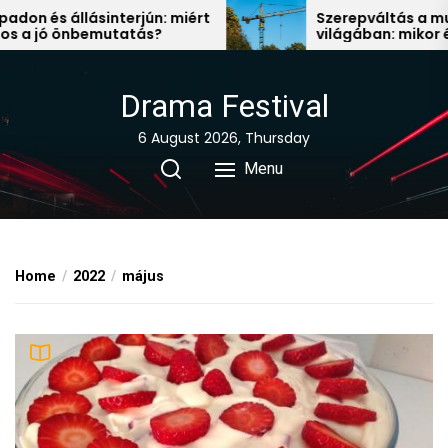
Skip
és állásinterjún: miért
Szerepváltás a munka
jó önbemutatás?
világában: mikor érdeme
to
állás után nézni?
the
content
Drama Festival
6 August 2026, Thursday
Menu
Home
2022
május