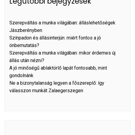
Legutóbbi bejegyzések
Szerepváltás a munka világában: álláslehetőségek
Jászberényben
Színpadon és állásinterjún: miért fontos a jó
önbemutatás?
Szerepváltás a munka világában: mikor érdemes új
állás után nézni?
A jó minőségű ablaktörlő lapát fontosabb, mint
gondolnánk
Ne a bizonytalanság legyen a főszereplő: így
válasszon munkát Zalaegerszegen