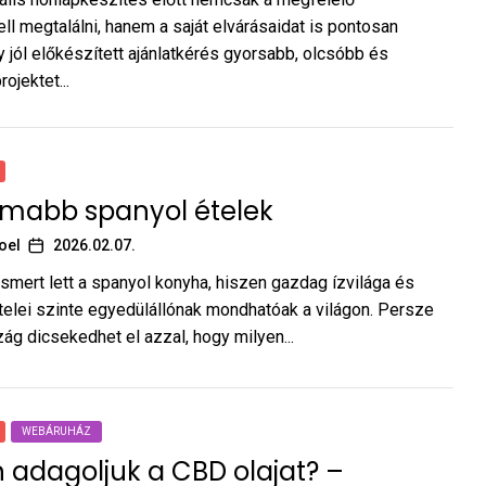
ell megtalálni, hanem a saját elvárásaidat is pontosan
gy jól előkészített ajánlatkérés gyorsabb, olcsóbb és
ojektet...
omabb spanyol ételek
oel
2026.02.07.
ismert lett a spanyol konyha, hiszen gazdag ízvilága és
telei szinte egyedülállónak mondhatóak a világon. Persze
g dicsekedhet el azzal, hogy milyen...
WEBÁRUHÁZ
adagoljuk a CBD olajat? –