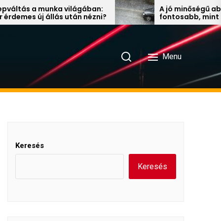
nka világában:
A jó minőségű ablaktörlő lapát
llás után nézni?
fontosabb, mint gondolnánk
Menu
Keresés
Keresés