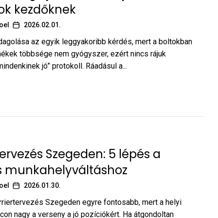
ok kezdőknek
oel
2026.02.01.
dagolása az egyik leggyakoribb kérdés, mert a boltokban
ékek többsége nem gyógyszer, ezért nincs rájuk
ndenkinek jó” protokoll. Ráadásul a...
tervezés Szegeden: 5 lépés a
s munkahelyváltáshoz
oel
2026.01.30.
rriertervezés Szegeden egyre fontosabb, mert a helyi
on nagy a verseny a jó pozíciókért. Ha átgondoltan