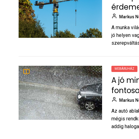
érdemes
Markus N
A munka vilá
jó helyen va
szerepváltás
WEBÁRUHÁZ
A jó mi
fontos
Markus N
Az autó abla
mégis rendkí
addig halogat