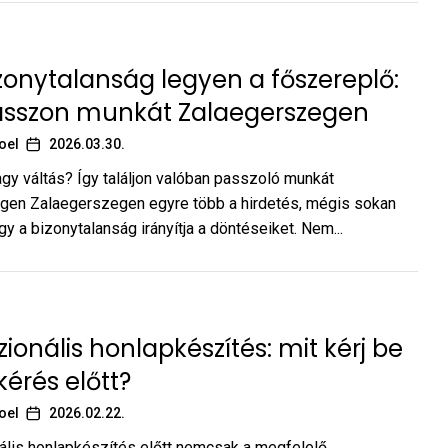
zonytalanság legyen a főszereplő:
lasszon munkát Zalaegerszegen
oel
2026.03.30.
gy váltás? Így találjon valóban passzoló munkát
gen Zalaegerszegen egyre több a hirdetés, mégis sokan
gy a bizonytalanság irányítja a döntéseiket. Nem...
zionális honlapkészítés: mit kérj be
kérés előtt?
oel
2026.02.22.
lis honlapkészítés előtt nemcsak a megfelelő