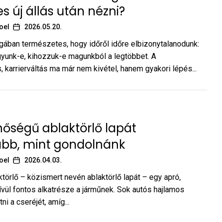
 új állás után nézni?
oel
2026.05.20.
gában természetes, hogy időről időre elbizonytalanodunk:
gyunk-e, kihozzuk-e magunkból a legtöbbet. A
, karrierváltás ma már nem kivétel, hanem gyakori lépés...
nőségű ablaktörlő lapát
abb, mint gondolnánk
oel
2026.04.03.
ktörlő – közismert nevén ablaktörlő lapát – egy apró,
vül fontos alkatrésze a járműnek. Sok autós hajlamos
ni a cseréjét, amíg...