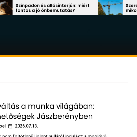
on és állásinterjún: miért
Szerepváltás a mu
 a jó önbemutatás?
mikor érdemes új á
váltás a munka világában:
ehetőségek Jászberényben
oel
2026.07.13.
 nem feltétlenül jelent nulláról indulást: a meglévő