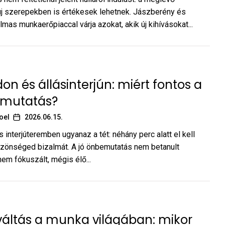
j szerepekben is értékesek lehetnek. Jászberény és
mas munkaerőpiaccal várja azokat, akik új kihívásokat...
on és állásinterjún: miért fontos a
emutatás?
oel
2026.06.15.
 interjúteremben ugyanaz a tét: néhány perc alatt el kell
zönséged bizalmát. A jó önbemutatás nem betanult
em fókuszált, mégis élő...
áltás a munka világában: mikor