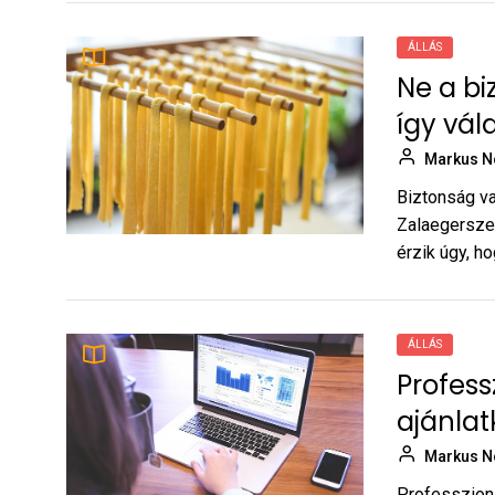
ÁLLÁS
Ne a bi
így vá
Markus N
Biztonság va
Zalaegersze
érzik úgy, ho
ÁLLÁS
Profess
ajánlat
Markus N
Professzioná