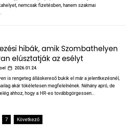
kahelyet, nemcsak fizetésben, hanem szakmai
.
ezési hibák, amik Szombathelyen
ran elúsztatják az esélyt
oel
2026.01.24.
n is rengeteg álláskereső bukik el már a jelentkezésnél,
ilag akár tökéletesen megfelelnének. Néhány apró, de
 elég ahhoz, hogy a HR-es továbbgörgessen...
7
Következő