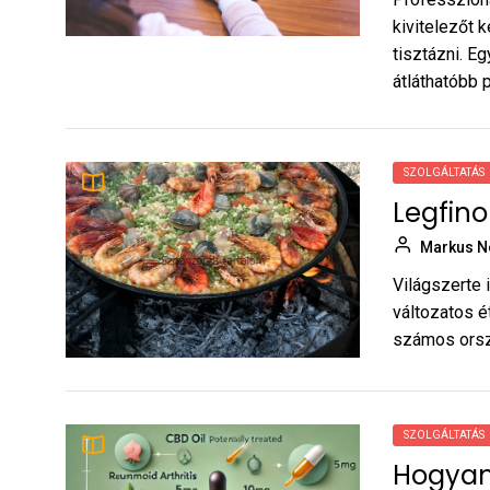
kivitelezőt k
tisztázni. E
átláthatóbb pr
SZOLGÁLTATÁS
Legfin
Markus N
Világszerte 
változatos é
számos orszá
SZOLGÁLTATÁS
Hogyan 