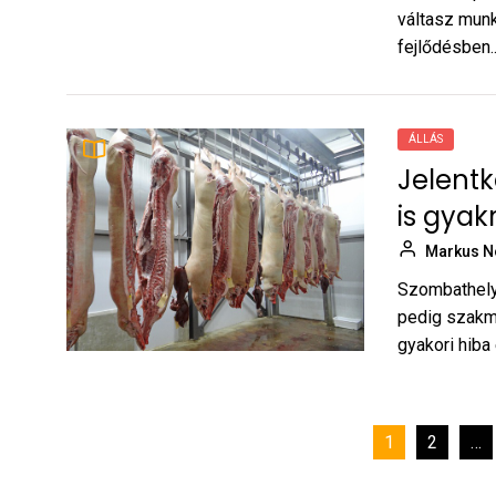
váltasz mun
fejlődésben..
ÁLLÁS
Jelentk
is gyak
Markus N
Szombathelye
pedig szakma
gyakori hiba
Bejegyzések
1
2
…
lapozása