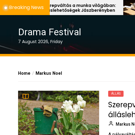
Skip
Szerepváltás a munka világában:
Színpad
Breaking News
álláslehetőségek Jászberényben
fontos
to
the
content
Drama Festival
7 August 2026, Friday
Home
Markus Noel
ÁLLÁS
Szerep
állásl
Markus N
A pályaváltás