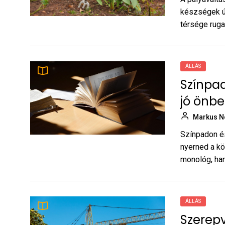
készségek ú
térsége rugal
ÁLLÁS
Színpad
jó önb
Markus N
Színpadon és
nyerned a kö
monológ, han
ÁLLÁS
Szerepv