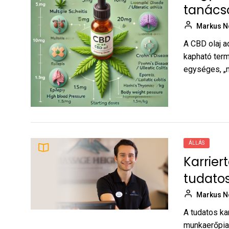
tanács
Markus N
A CBD olaj a
kapható term
egységes, „mi
ÁLLÁS
Karrier
tudato
Markus N
A tudatos ka
munkaerőpiac