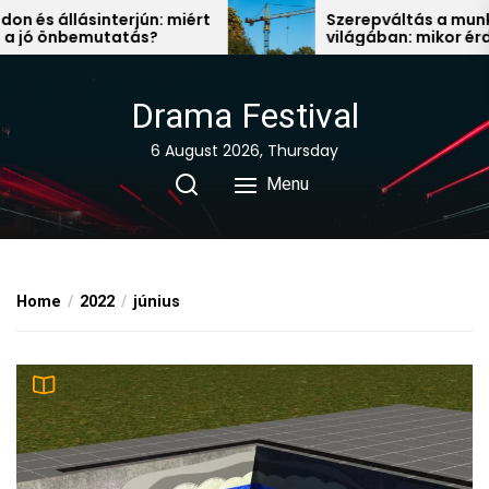
Skip
ásinterjún: miért
Szerepváltás a munka
bemutatás?
világában: mikor érdemes új
to
állás után nézni?
the
content
Drama Festival
6 August 2026, Thursday
Menu
Home
2022
június