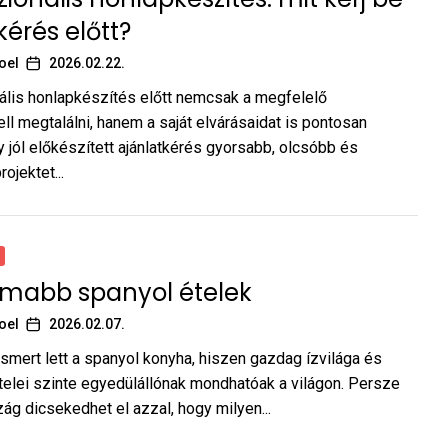
kérés előtt?
oel
2026.02.22.
lis honlapkészítés előtt nemcsak a megfelelő
ell megtalálni, hanem a saját elvárásaidat is pontosan
gy jól előkészített ajánlatkérés gyorsabb, olcsóbb és
ojektet...
omabb spanyol ételek
oel
2026.02.07.
ismert lett a spanyol konyha, hiszen gazdag ízvilága és
telei szinte egyedülállónak mondhatóak a világon. Persze
g dicsekedhet el azzal, hogy milyen...