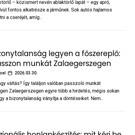
ktörlő – közismert nevén ablaktörlő lapát – egy apró,
vül fontos alkatrésze a járműnek. Sok autós hajlamos
ni a cseréjét, amíg...
zonytalanság legyen a főszereplő:
lasszon munkát Zalaegerszegen
oel
2026.03.30.
gy váltás? Így találjon valóban passzoló munkát
gen Zalaegerszegen egyre több a hirdetés, mégis sokan
gy a bizonytalanság irányítja a döntéseiket. Nem...
zionális honlapkészítés: mit kérj be