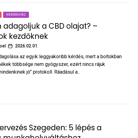
WEBÁRUHÁZ
adagoljuk a CBD olajat? –
ok kezdőknek
oel
2026.02.01.
dagolása az egyik leggyakoribb kérdés, mert a boltokban
ékek többsége nem gyógyszer, ezért nincs rájuk
ndenkinek jó” protokoll. Ráadásul a...
tervezés Szegeden: 5 lépés a
s munkahelyváltáshoz