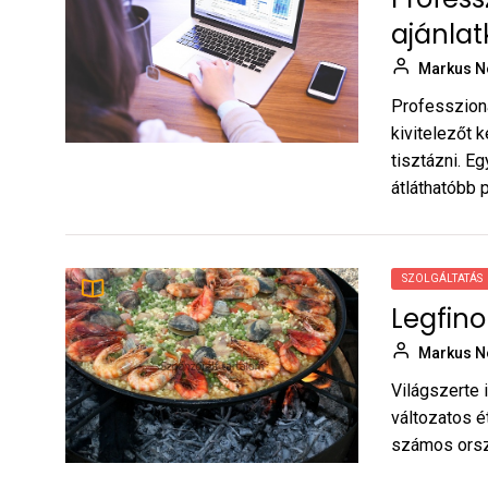
munkahelyváltáshoz
ajánlat
Markus Noel
Markus N
Jelentkezési hibák, amik
10
Professzioná
Szombathelyen is gyakran
elúsztatják az esélyt
kivitelezőt k
Markus Noel
tisztázni. E
átláthatóbb pr
SZOLGÁLTATÁS
Legfin
Markus N
Világszerte 
változatos é
számos orszá