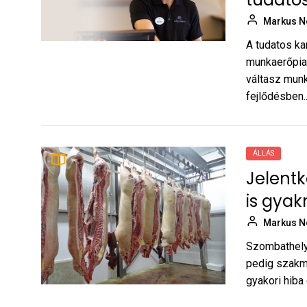
Markus N
A tudatos ka
munkaerőpiac
váltasz mun
fejlődésben..
ÁLLÁS
Jelentk
is gyak
Markus N
Szombathelye
pedig szakma
gyakori hiba