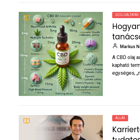
SZOLGÁLTATÁS
Hogyan 
tanács
Markus N
A CBD olaj a
kapható term
egységes, „mi
ÁLLÁS
Karrier
tudato