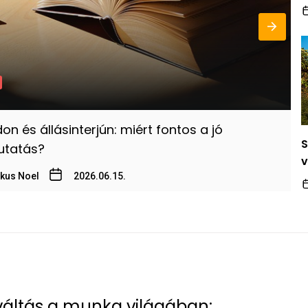
á
J
on és állásinterjún: miért fontos a jó
S
S
tatás?
á
v
kus Noel
2026.06.15.
é
n
váltás a munka világában: