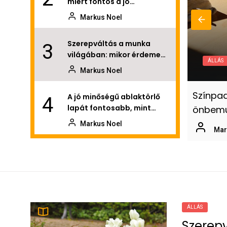
miért fontos a jó
önbemutatás?
Markus Noel
Szerepváltás a munka
3
világában: mikor érdemes
ÁLLÁS
új állás után nézni?
Markus Noel
 a munka világában: álláslehetőségek
Színpad
A jó minőségű ablaktörlő
4
lapát fontosabb, mint
en
önbemu
gondolnánk
Markus Noel
l
2026.07.13.
Mar
Ne a bizonytalanság
5
legyen a főszereplő: így
válasszon munkát
Markus Noel
Zalaegerszegen
Professzionális
6
ÁLLÁS
honlapkészítés: mit kérj be
Szerep
ajánlatkérés előtt?