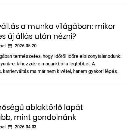
áltás a munka világában: mikor
 új állás után nézni?
oel
2026.05.20.
gában természetes, hogy időről időre elbizonytalanodunk:
gyunk-e, kihozzuk-e magunkból a legtöbbet. A
, karrierváltás ma már nem kivétel, hanem gyakori lépés...
nőségű ablaktörlő lapát
abb, mint gondolnánk
oel
2026.04.03.