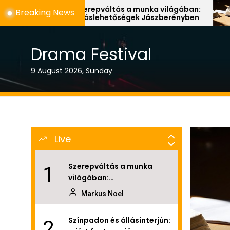
Hogyan adagoljuk a CBD
Skip
8
Szerepváltás a munka világában:
Színpadon
Breaking News
olajat? – tanácsok
álláslehetőségek Jászberényben
fontos a
to
kezdőknek
the
Markus Noel
content
Drama Festival
Karriertervezés Szegeden:
9
5 lépés a tudatos
9 August 2026, Sunday
munkahelyváltáshoz
Markus Noel
Jelentkezési hibák, amik
10
Szombathelyen is gyakran
elúsztatják az esélyt
Live
Markus Noel
Szerepváltás a munka
1
világában:
álláslehetőségek
Markus Noel
Jászberényben
Színpadon és állásinterjún:
2