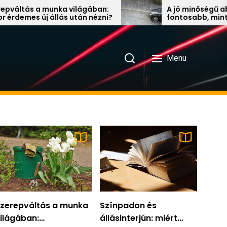
 világában:
A jó minőségű ablaktörlő lapát
s után nézni?
fontosabb, mint gondolnánk
Menu
zerepváltás a munka
Színpadon és
ilágában:
állásinterjún: miért