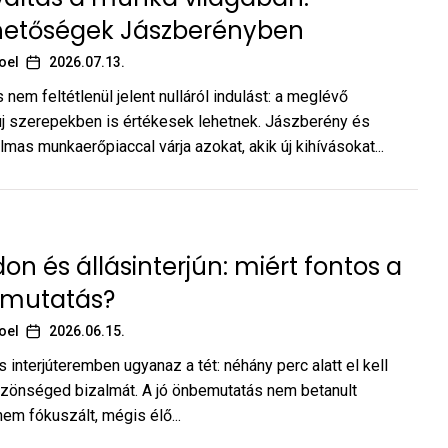
ehetőségek Jászberényben
oel
2026.07.13.
 nem feltétlenül jelent nulláról indulást: a meglévő
j szerepekben is értékesek lehetnek. Jászberény és
mas munkaerőpiaccal várja azokat, akik új kihívásokat...
on és állásinterjún: miért fontos a
emutatás?
oel
2026.06.15.
 interjúteremben ugyanaz a tét: néhány perc alatt el kell
zönséged bizalmát. A jó önbemutatás nem betanult
em fókuszált, mégis élő...