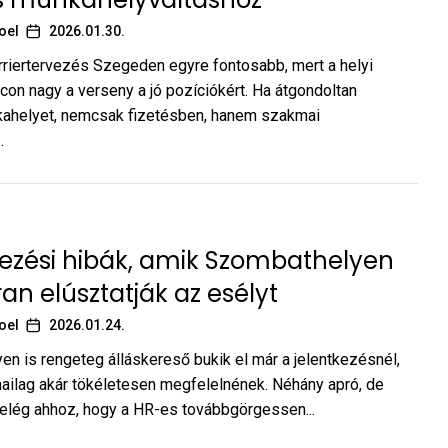
oel
2026.01.30.
rriertervezés Szegeden egyre fontosabb, mert a helyi
on nagy a verseny a jó pozíciókért. Ha átgondoltan
kahelyet, nemcsak fizetésben, hanem szakmai
.
ezési hibák, amik Szombathelyen
ran elúsztatják az esélyt
oel
2026.01.24.
n is rengeteg álláskereső bukik el már a jelentkezésnél,
ilag akár tökéletesen megfelelnének. Néhány apró, de
 elég ahhoz, hogy a HR-es továbbgörgessen...