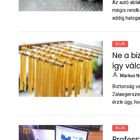
Ne a bizonytalanság
5
Az autó abla
legyen a főszereplő: így
mégis rendkí
válasszon munkát
Markus Noel
addig halogat
Zalaegerszegen
Professzionális
6
honlapkészítés: mit kérj be
ÁLLÁS
ajánlatkérés előtt?
Markus Noel
Ne a bi
így vá
Legfinomabb spanyol
7
ételek
Markus N
Markus Noel
Biztonság va
Zalaegersze
Hogyan adagoljuk a CBD
8
érzik úgy, ho
olajat? – tanácsok
kezdőknek
Markus Noel
ÁLLÁS
Karriertervezés Szegeden:
9
Profess
5 lépés a tudatos