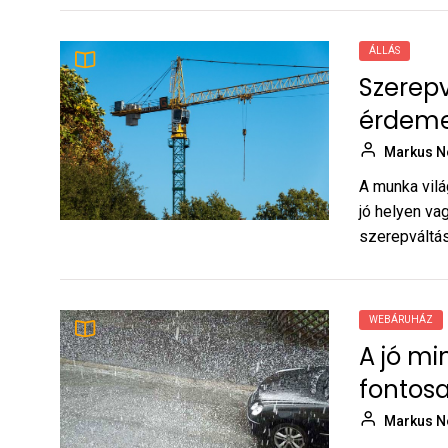
Szerepváltás a munka
1
világában:
ÁLLÁS
álláslehetőségek
Szerepv
Markus Noel
Jászberényben
érdemes
Színpadon és állásinterjún:
2
Markus N
miért fontos a jó
önbemutatás?
A munka vilá
Markus Noel
jó helyen va
szerepváltás
Szerepváltás a munka
3
világában: mikor érdemes
új állás után nézni?
Markus Noel
WEBÁRUHÁZ
A jó minőségű ablaktörlő
4
A jó mi
lapát fontosabb, mint
fontos
gondolnánk
Markus Noel
Markus N