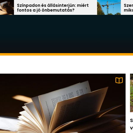
 és állásinterjún: miért
Szerepváltás a munka
 jó önbemutatás?
mikor érdemes új állá
S
v