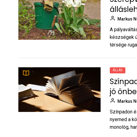
Markus Noel
állásl
Legfinomabb spanyol
7
Markus N
ételek
A pályaváltás
Markus Noel
készségek ú
térsége rugal
Hogyan adagoljuk a CBD
8
olajat? – tanácsok
kezdőknek
Markus Noel
ÁLLÁS
Színpad
Karriertervezés Szegeden:
9
5 lépés a tudatos
jó önb
munkahelyváltáshoz
Markus Noel
Markus N
Színpadon és
Jelentkezési hibák, amik
10
nyerned a kö
Szombathelyen is gyakran
monológ, han
elúsztatják az esélyt
Markus Noel