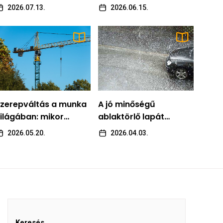
lláslehetőségek
fontos a jó
2026.07.13.
2026.06.15.
ászberényben
önbemutatás?
ÁLLÁS
zerepváltás a munka világában: mikor érdemes új
zerepváltás a munka
A jó minőségű
llás után nézni?
ilágában: mikor
ablaktörlő lapát
rdemes új állás után
Markus Noel
2026.05.20.
fontosabb, mint
2026.05.20.
2026.04.03.
ézni?
gondolnánk
Keresés