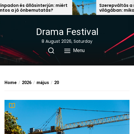
Skip
don és állásinterjún: miért
Szerepváltás a mun
 a jó önbemutatás?
világában: mikor ér
to
állás után nézni?
the
content
Drama Festival
8 August 2026, Saturday
Menu
Home
2026
május
20