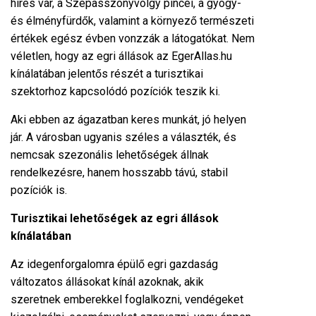
híres vár, a Szépasszonyvölgy pincéi, a gyógy-
és élményfürdők, valamint a környező természeti
értékek egész évben vonzzák a látogatókat. Nem
véletlen, hogy az
egri állások az EgerAllas.hu
kínálatában
jelentős részét a turisztikai
szektorhoz kapcsolódó pozíciók teszik ki.
Aki ebben az ágazatban keres munkát, jó helyen
jár. A városban ugyanis széles a választék, és
nemcsak szezonális lehetőségek állnak
rendelkezésre, hanem hosszabb távú, stabil
pozíciók is.
Turisztikai lehetőségek az egri állások
kínálatában
Az idegenforgalomra épülő egri gazdaság
változatos állásokat kínál azoknak, akik
szeretnek emberekkel foglalkozni, vendégeket