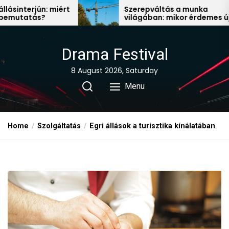
Skip
 miért
Szerepváltás a munka
világában: mikor érdemes új
to
állás után nézni?
the
content
Drama Festival
8 August 2026, Saturday
Menu
Home
Szolgáltatás
Egri állások a turisztika kínálatában