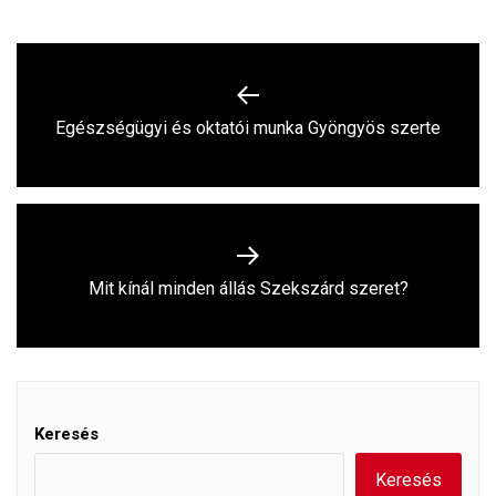
Bejegyzés
navigáció
Previous
Egészségügyi és oktatói munka Gyöngyös szerte
post:
Next
Mit kínál minden állás Szekszárd szeret?
post:
Keresés
Keresés