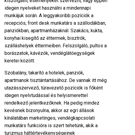
kiszolgálni, eseményeket szervezni, vagy éppen
idegen nyelveket használni a mindennapi
munkájuk során. A leggyakoribb pozíciók a
recepciós, front desk munkatárs a szállodákban,
panziókban, apartmanházaknál. Szakács, kukta,
konyhai kisegítő az éttermek, bisztrók,
szálláshelyek éttermeiben. Felszolgáló, pultos a
borászatok, kávézók, vendéglátóegységek
keretei között.
Szobalány, takarító a hotelek, panziók,
apartmanok tisztántartásához. De vannak itt még
utazásszervező, túravezető pozíciók is főként
idegen nyelvtudással és helyismerettel
rendelkező jelentkezőknek. Ha pedig mindez
kevésnek bizonyulna, akkor az egri állások
kínálatában marketinges, vendégkapcsolati
munkatárs funkcióra is szert tehetünk, akik a
turizmus háttértevékenységeinek