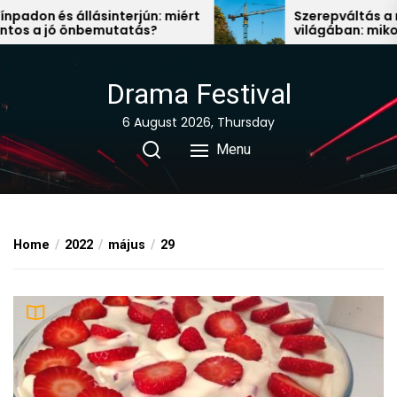
Skip
don és állásinterjún: miért
Szerepváltás a mun
 a jó önbemutatás?
világában: mikor ér
to
állás után nézni?
the
content
Drama Festival
6 August 2026, Thursday
Menu
Home
2022
május
29