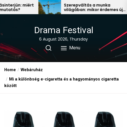
Skip
ért
Szerepváltás a munka
világában: mikor érdemes új
to
állás után nézni?
the
content
Drama Festival
6 August 2026, Thursday
Menu
Home
Webáruház
Mi a különbség e-cigaretta és a hagyományos cigaretta
között