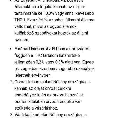
Az Egyesült Államokban: Az Egyesült
Államokban a legális kannabisz olajnak
tartalmaznia kell 0,3% vagy annál kevesebb
THC-t. Ez az érték azonban államról államra
változhat, mivel az egyes államok
különböző szabályokat hoztak az állami
szinten.
Európai Unióban: Az EU-ban az országtól
függően a THC tartalom határértéke
jellemzően 0,2% vagy 0,3% alatt van. Egyes
országokban azonban szigorúbb szabályok
lehetnek érvényben.
Orvosi felhasználás: Néhány országban a
kannabisz olajat orvosi célokra
engedélyezik, és az orvosi használat
esetén általában orvosi receptre van
szükség a vásárláshoz.
Vásárlási korhatár: Néhány országban a