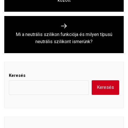
között
post:
Mi a neutrális szilikon funkciója és milyen típusú
Next
neutrális szilikont ismerünk?
post:
Keresés
Keresés