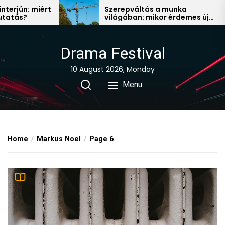
Skip
Szerepváltás a munka
A 
világában: mikor érdemes új
fo
to
állás után nézni?
the
content
Drama Festival
10 August 2026, Monday
Menu
Home
Markus Noel
Page 6