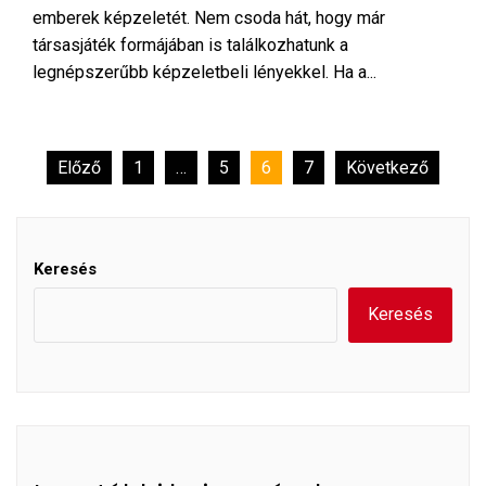
emberek képzeletét. Nem csoda hát, hogy már
társasjáték formájában is találkozhatunk a
legnépszerűbb képzeletbeli lényekkel. Ha a...
Bejegyzések
Előző
1
…
5
6
7
Következő
lapozása
Keresés
Keresés