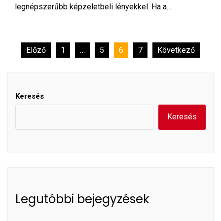
legnépszerűbb képzeletbeli lényekkel. Ha a...
Bejegyzések
Előző
1
…
5
6
7
Következő
lapozása
Keresés
Keresés
Legutóbbi bejegyzések